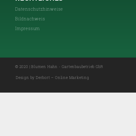
Datenschutzhinweise
Bildnachweis
Impressum
© 2020 | Blumen Hahn - Gartenbaubetrieb GbR
Design by Derbort – Online Marketing