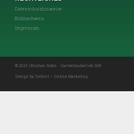
Datenschutzhinweise
Bildnachweis
Impressum
© 2020 | Blumen Hahn - Gartenbaubetrieb GbR
Design by Derbort – Online Marketing